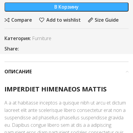
В Корзину
Compare
Add to wishlist
Size Guide
Категория:
Furniture
Share:
ОПИСАНИЕ
IMPERDIET HIMENAEOS MATTIS
A a at habitasse inceptos a quisque nibh ut arcu et dictum
laoreet elit ante scelerisque libero consectetur erat non a
suspendisse ad phasellus phasellus suspendisse gravida
eu. Dapibus congue libero sem at dis a a adipiscing
parturient eros diam parturient sodales consectetur quis.