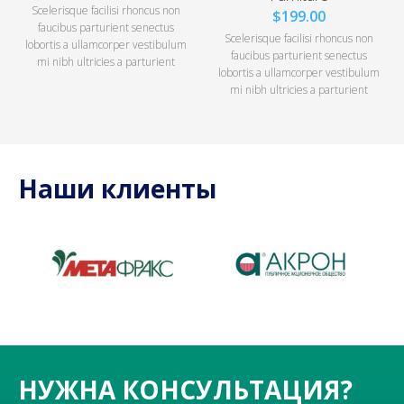
Scelerisque facilisi rhoncus non
$
199.00
faucibus parturient senectus
Scelerisque facilisi rhoncus non
lobortis a ullamcorper vestibulum
faucibus parturient senectus
mi nibh ultricies a parturient
lobortis a ullamcorper vestibulum
gravida a vestibulum leo sem in.
mi nibh ultricies a parturient
Est cum torquent mi in
gravida a vestibulum leo sem in.
scelerisque leo aptent per at
Est cum torquent mi in
vitae ante eleifend mollis
scelerisque leo aptent per at
adipiscing.
vitae ante eleifend mollis
adipiscing.
Наши клиенты
НУЖНА КОНСУЛЬТАЦИЯ?