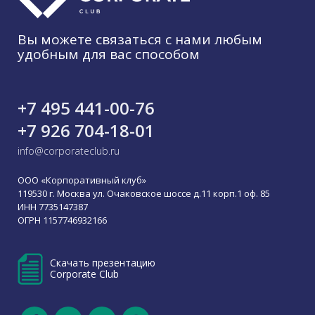
Вы можете связаться с нами любым
удобным для вас способом
+7 495 441-00-76
+7 926 704-18-01
info@corporateclub.ru
ООО «Корпоративный клуб»
119530 г. Москва ул. Очаковское шоссе д.11 корп.1 оф. 85
ИНН 7735147387
ОГРН 1157746932166
Скачать презентацию
Corporate Club