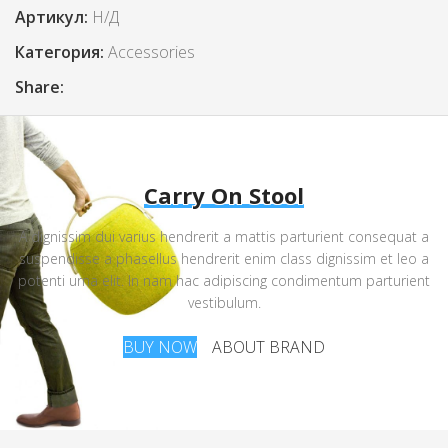
Артикул:
Н/Д
Категория:
Accessories
Share:
Carry On Stool
A dignissim dui varius hendrerit a mattis parturient consequat a
suspendisse a phasellus hendrerit enim class dignissim et leo a
potenti urna elit. In nam hac adipiscing condimentum parturient
vestibulum.
BUY NOW
ABOUT BRAND