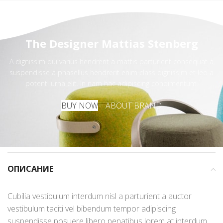
The Designer Mattias Stenberg
A dignissim dui varius hendrerit a mattis parturient consequat a
suspendisse a phasellus hendrerit enim class dignissim et leo a
potenti urna elit. In nam hac adipiscing condimentum.
BUY NOW
ABOUT BRAND
ОПИСАНИЕ
Cubilia vestibulum interdum nisl a parturient a auctor
vestibulum taciti vel bibendum tempor adipiscing
suspendisse posuere libero penatibus lorem at interdum